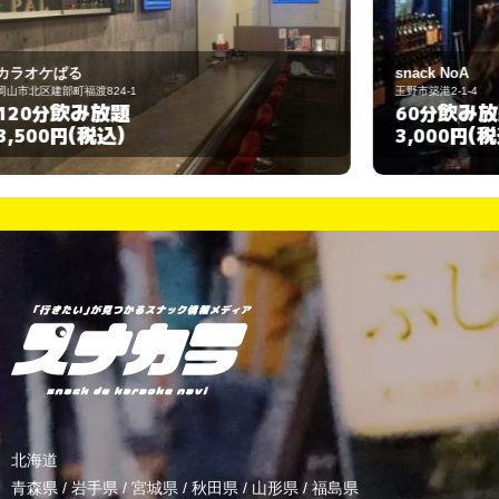
snack NoA
玉野市築港2-1-4
岡
飲み放題
60分
(税込)
3,000円
3
北海道
青森県
/
岩手県
/
宮城県
/
秋田県
/
山形県
/
福島県