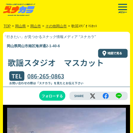
TOP
>
岡山県
>
岡山市
>
その他岡山市
>
歌謡ｽﾀｼﾞｵ ﾏｽｶｯﾄ
「行きたい」が見つかるスナック情報メディア “スナカラ”
岡山県岡山市南区海岸通2-1-40-6
歌謡スタジオ マスカット
TEL
086-265-0863
お問い合わせの際は「スナカラ」を見たとお伝え下さい
フォローする
SHARE