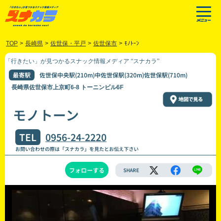
TOP
>
長崎県
>
佐世保・平戸
>
佐世保市
>
ﾓﾉﾄｰﾝ
「行きたい」が見つかるスナック情報メディア “スナカラ”
最寄駅
佐世保中央駅(210m)中佐世保駅(320m)佐世保駅(710m)
長崎県佐世保市上京町6-8 トーニンビル6F
モノトーン
TEL
0956-24-2220
お問い合わせの際は「スナカラ」を見たとお伝え下さい
フォローする
SHARE