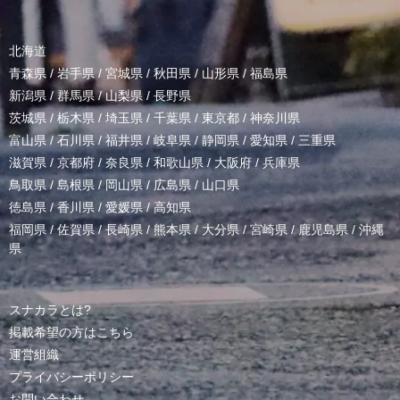
北海道
青森県
/
岩手県
/
宮城県
/
秋田県
/
山形県
/
福島県
新潟県
/
群馬県
/
山梨県
/
長野県
茨城県
/
栃木県
/
埼玉県
/
千葉県
/
東京都
/
神奈川県
富山県
/
石川県
/
福井県
/
岐阜県
/
静岡県
/
愛知県
/
三重県
滋賀県
/
京都府
/
奈良県
/
和歌山県
/
大阪府
/
兵庫県
鳥取県
/
島根県
/
岡山県
/
広島県
/
山口県
徳島県
/
香川県
/
愛媛県
/
高知県
福岡県
/
佐賀県
/
長崎県
/
熊本県
/
大分県
/
宮崎県
/
鹿児島県
/
沖縄
県
スナカラとは?
掲載希望の方はこちら
運営組織
プライバシーポリシー
お問い合わせ