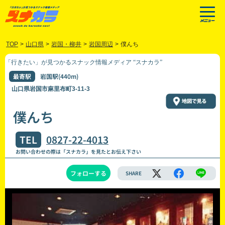
TOP
>
山口県
>
岩国・柳井
>
岩国周辺
>
僕んち
「行きたい」が見つかるスナック情報メディア “スナカラ”
最寄駅
岩国駅(440m)
山口県岩国市麻里布町3-11-3
僕んち
TEL
0827-22-4013
お問い合わせの際は「スナカラ」を見たとお伝え下さい
フォローする
SHARE