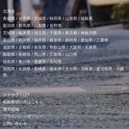
北海道
青森県
/
岩手県
/
宮城県
/
秋田県
/
山形県
/
福島県
新潟県
/
群馬県
/
山梨県
/
長野県
茨城県
/
栃木県
/
埼玉県
/
千葉県
/
東京都
/
神奈川県
富山県
/
石川県
/
福井県
/
岐阜県
/
静岡県
/
愛知県
/
三重県
滋賀県
/
京都府
/
奈良県
/
和歌山県
/
大阪府
/
兵庫県
鳥取県
/
島根県
/
岡山県
/
広島県
/
山口県
徳島県
/
香川県
/
愛媛県
/
高知県
福岡県
/
佐賀県
/
長崎県
/
熊本県
/
大分県
/
宮崎県
/
鹿児島県
/
沖縄
県
スナカラとは?
掲載希望の方はこちら
運営組織
プライバシーポリシー
お問い合わせ