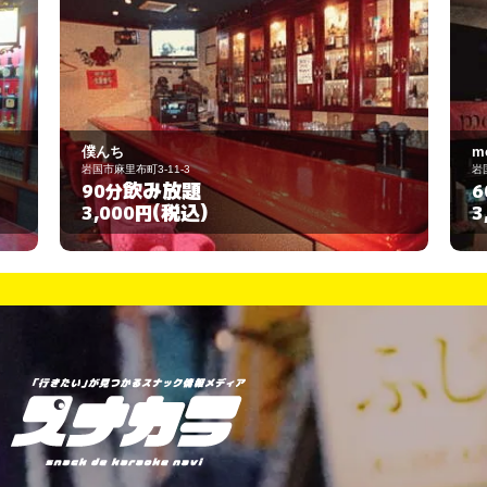
僕んち
m
岩国市麻里布町3-11-3
岩
飲み放題
90分
6
(税込)
3,000円
3