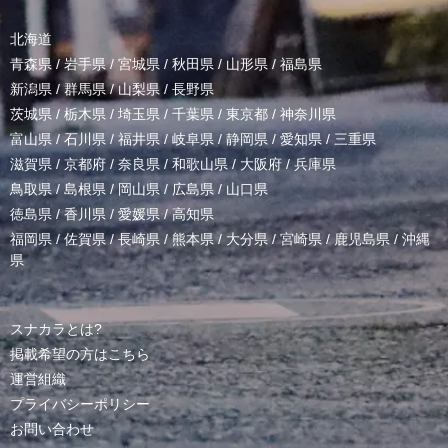
北海道
青森県
/
岩手県
/
宮城県
/
秋田県
/
山形県
/
福島県
新潟県
/
群馬県
/
山梨県
/
長野県
茨城県
/
栃木県
/
埼玉県
/
千葉県
/
東京都
/
神奈川県
富山県
/
石川県
/
福井県
/
岐阜県
/
静岡県
/
愛知県
/
三重県
滋賀県
/
京都府
/
奈良県
/
和歌山県
/
大阪府
/
兵庫県
鳥取県
/
島根県
/
岡山県
/
広島県
/
山口県
徳島県
/
香川県
/
愛媛県
/
高知県
福岡県
/
佐賀県
/
長崎県
/
熊本県
/
大分県
/
宮崎県
/
鹿児島県
/
沖縄
県
スナカラとは?
掲載希望の方はこちら
運営組織
プライバシーポリシー
お問い合わせ