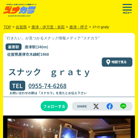
TOP
>
佐賀県
>
唐津・伊万里・有田
>
唐津・呼子
>
ｽﾅｯｸ graty
「行きたい」が見つかるスナック情報メディア “スナカラ”
最寄駅
唐津駅(340m)
佐賀県唐津市木綿町1968
スナック ｇｒａｔｙ
TEL
0955-74-6268
お問い合わせの際は「スナカラ」を見たとお伝え下さい
フォローする
SHARE