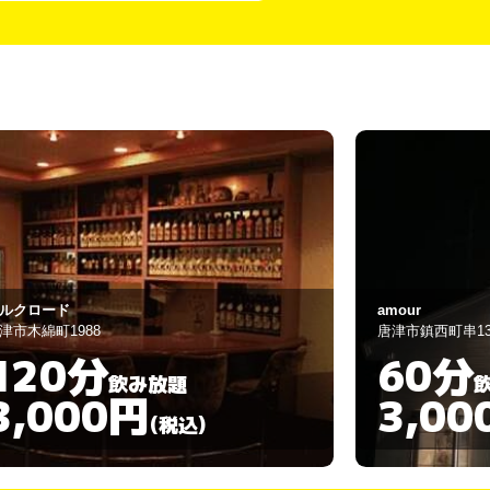
mour
サンエツ
津市鎮西町串138-4
唐津市材木町220
60分
90分
飲み放題
3,000円
3,00
(税込)