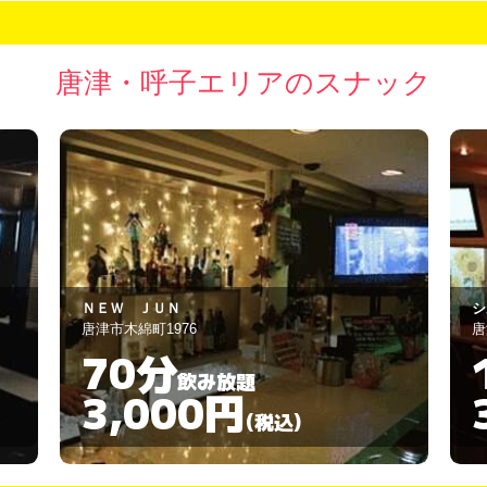
唐津・呼子エリアのスナック
シルクロード
a
唐津市木綿町1988
唐
120分
飲み放題
3,000円
(税込)