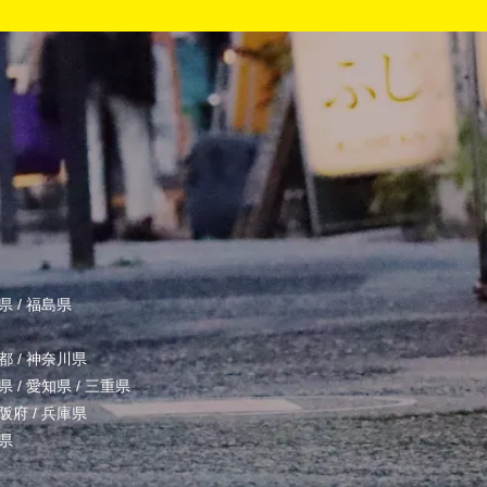
県
/
福島県
都
/
神奈川県
県
/
愛知県
/
三重県
阪府
/
兵庫県
県