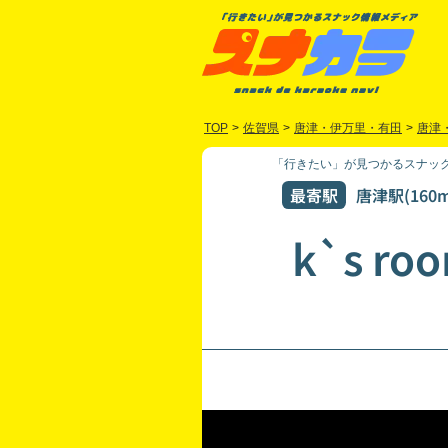
TOP
>
佐賀県
>
唐津・伊万里・有田
>
唐津
「行きたい」が見つかるスナック
最寄駅
唐津駅(160m
k`s ro