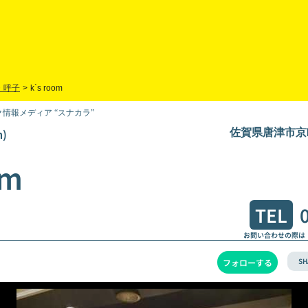
・呼子
>
k`s room
情報メディア “スナカラ”
)
佐賀県唐津市京町1
om
TEL
お問い合わせの際は
SH
フォローする