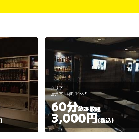
ＮＥＷ ＪＵＮ
唐津市木綿町1976
70分
飲み放題
3,000円
)
(税込)