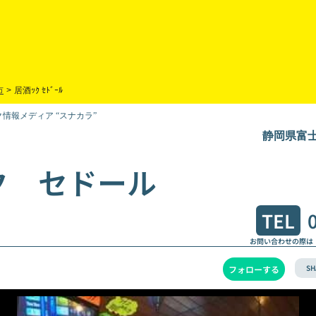
市
>
居酒ｯｸ ｾﾄﾞｰﾙ
情報メディア “スナカラ”
静岡県富士
ク セドール
TEL
お問い合わせの際は
SH
フォローする