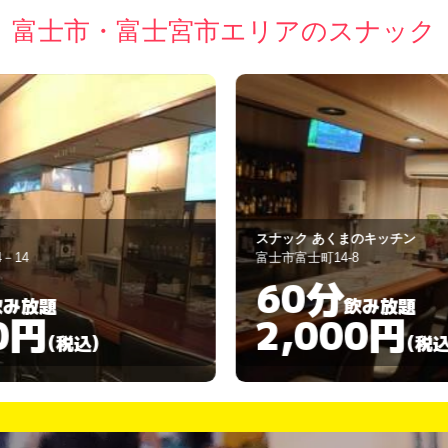
富士市・富士宮市エリアのスナック
スナック あくまのキッチン
S
富士市富士町14-8
富
60分
飲み放題
2,000円
(税込)