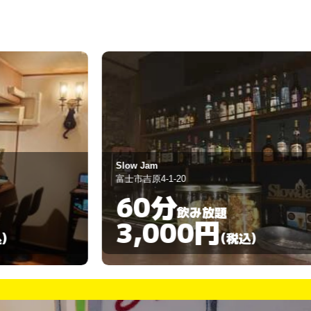
low Jam
翠
士市吉原4-1-20
富士宮市万野原新田
60分
60分
飲み放題
3,000円
3,00
(税込)