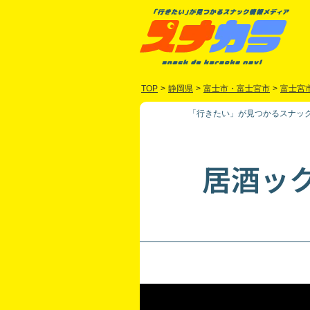
TOP
>
静岡県
>
富士市・富士宮市
>
富士宮
「行きたい」が見つかるスナック
居酒ッ