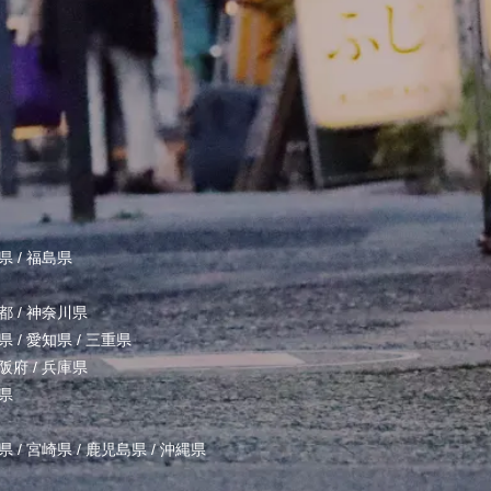
県
/
福島県
都
/
神奈川県
県
/
愛知県
/
三重県
阪府
/
兵庫県
県
県
/
宮崎県
/
鹿児島県
/
沖縄県