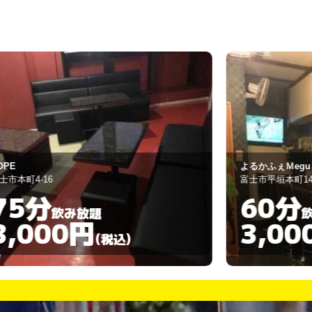
よるかふぇＭegu
富士市平垣本町14－14
60分
飲み放題
3,000円
)
(税込)