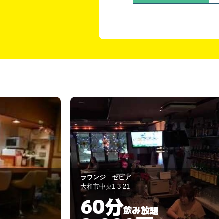
酔い処 ねぶた茶屋
大和市鶴間1-2-9
60分
飲み放題