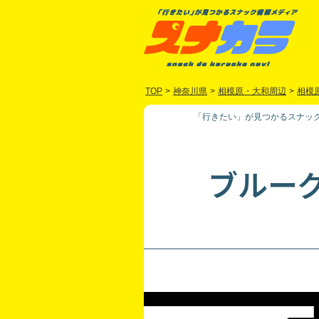
TOP
>
神奈川県
>
相模原・大和周辺
>
相模
「行きたい」が見つかるスナック
ブルー