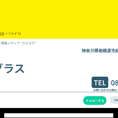
原市
>
ﾌﾞﾙｰｸﾞﾗｽ
情報メディア “スナカラ”
神奈川県相模原市緑区下
グラス
TEL
0
お問い合わせの際は
SH
フォローする