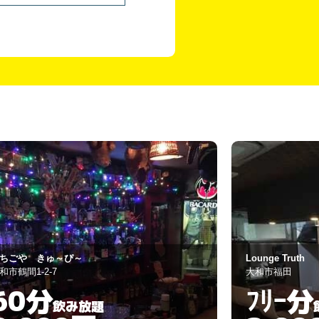
ounge Truth
LM（エルミオ）
和市福田
大和市渋谷2-1-1
ﾌﾘｰ分
30分
飲み放題