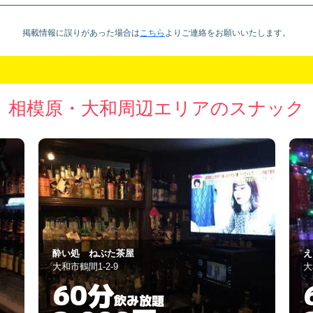
掲載情報に誤りがあった場合は
こちら
より
ご連絡をお願いいたします。
相模原・大和周辺エリアのスナック
えちごや きゅ～ぴ～
L
大和市鶴間1-2-7
大
60分
飲み放題