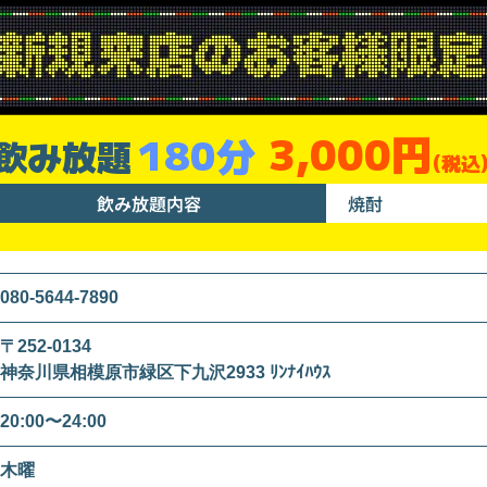
3,000円
180分
飲み放題
(税込
飲み放題内容
焼酎
080-5644-7890
〒252-0134
神奈川県相模原市緑区下九沢2933 ﾘﾝﾅｲﾊｳｽ
20:00〜24:00
木曜