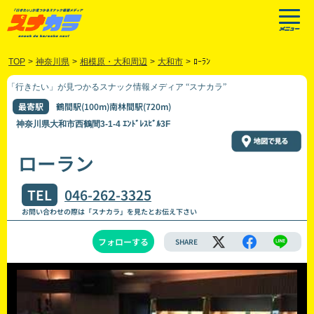
TOP
>
神奈川県
>
相模原・大和周辺
>
大和市
>
ﾛｰﾗﾝ
「行きたい」が見つかるスナック情報メディア “スナカラ”
最寄駅
鶴間駅(100m)南林間駅(720m)
神奈川県大和市西鶴間3-1-4 ｴﾝﾄﾞﾚｽﾋﾞﾙ3F
ローラン
TEL
046-262-3325
お問い合わせの際は「スナカラ」を見たとお伝え下さい
フォローする
SHARE