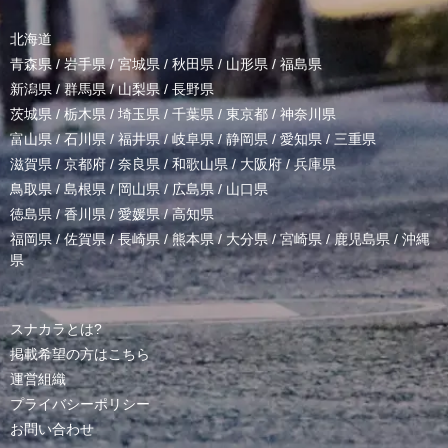
北海道
青森県
/
岩手県
/
宮城県
/
秋田県
/
山形県
/
福島県
新潟県
/
群馬県
/
山梨県
/
長野県
茨城県
/
栃木県
/
埼玉県
/
千葉県
/
東京都
/
神奈川県
富山県
/
石川県
/
福井県
/
岐阜県
/
静岡県
/
愛知県
/
三重県
滋賀県
/
京都府
/
奈良県
/
和歌山県
/
大阪府
/
兵庫県
鳥取県
/
島根県
/
岡山県
/
広島県
/
山口県
徳島県
/
香川県
/
愛媛県
/
高知県
福岡県
/
佐賀県
/
長崎県
/
熊本県
/
大分県
/
宮崎県
/
鹿児島県
/
沖縄
県
スナカラとは?
掲載希望の方はこちら
運営組織
プライバシーポリシー
お問い合わせ