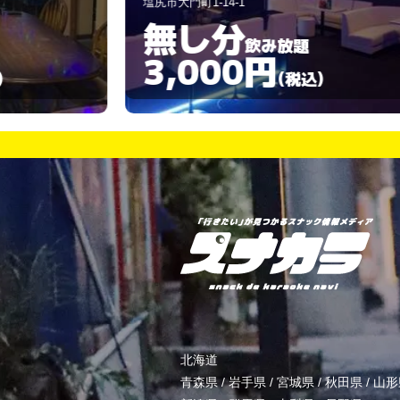
塩尻市大門8-9-37
90分
飲み放題
3,000円
)
(税込)
北海道
青森県
/
岩手県
/
宮城県
/
秋田県
/
山形