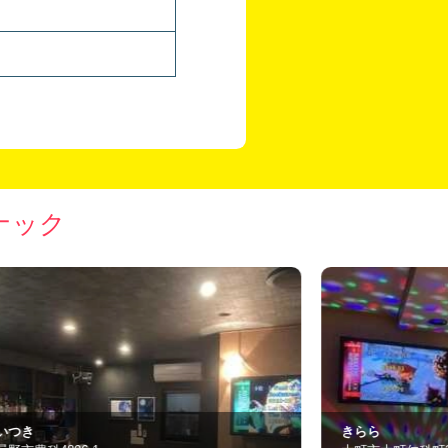
ナック
らら
スナックニュー