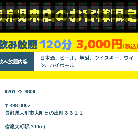
3,000円
120分
飲み放題
(税込
日本酒、ビール、焼酎、ウイスキー、ワイ
飲み放題内容
ン、ハイボール
0261-22-9809
〒398-0002
長野県大町市大町日の出町３３１１
信濃大町駅(300m)