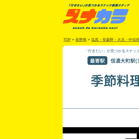
TOP
>
長野県
>
塩尻・安曇野・大北・中信
「行きたい」が見つかるスナック
最寄駅
信濃大町駅(3
季節料