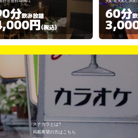
町市大町仁科町3171-1
安曇野市豊科4673
60分
60分
飲み放題
3,000円
3,00
(税込)
スナカラとは?
掲載希望の方はこちら