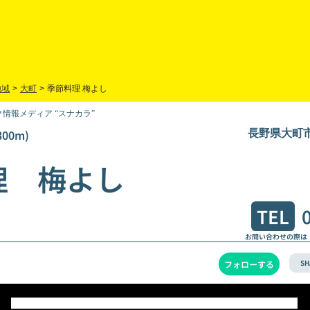
地域
>
大町
>
季節料理 梅よし
情報メディア “スナカラ”
00m)
長野県大町
理 梅よし
TEL
お問い合わせの際は
SH
フォローする