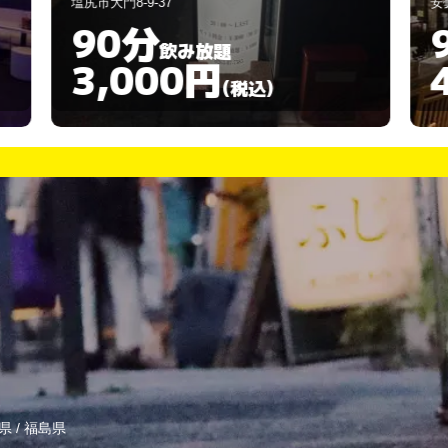
安曇野市豊科4896-1
大
90分
飲み放題
4,000円
(税込)
県
/
福島県