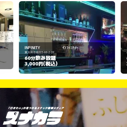
INFINITY ｲﾝﾌｨﾆﾃｨｰ
カ
東大和市南街5-66-2-2F
小
飲み放題
60分
6
(税込)
3,000円
3