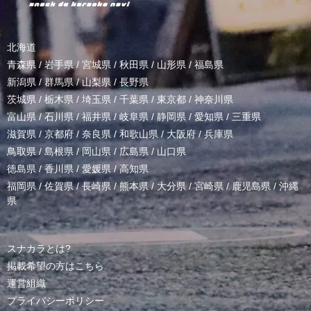
北海道
青森県
/
岩手県
/
宮城県
/
秋田県
/
山形県
/
福島県
新潟県
/
群馬県
/
山梨県
/
長野県
茨城県
/
栃木県
/
埼玉県
/
千葉県
/
東京都
/
神奈川県
富山県
/
石川県
/
福井県
/
岐阜県
/
静岡県
/
愛知県
/
三重県
滋賀県
/
京都府
/
奈良県
/
和歌山県
/
大阪府
/
兵庫県
鳥取県
/
島根県
/
岡山県
/
広島県
/
山口県
徳島県
/
香川県
/
愛媛県
/
高知県
福岡県
/
佐賀県
/
長崎県
/
熊本県
/
大分県
/
宮崎県
/
鹿児島県
/
沖縄
県
スナカラとは?
掲載希望の方はこちら
運営組織
プライバシーポリシー