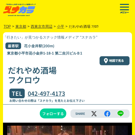
TOP
>
東京都
>
西東京市周辺
>
小平
>
だれやめ酒場 ﾌｸﾛｳ
「行きたい」が見つかるスナック情報メディア “スナカラ”
最寄駅
花小金井駅(200m)
東京都小平市花小金井1-18-1 第二吉川ビルＢ1
だれやめ酒場
フクロウ
TEL
042-497-4173
お問い合わせの際は「スナカラ」を見たとお伝え下さい
フォローする
SHARE