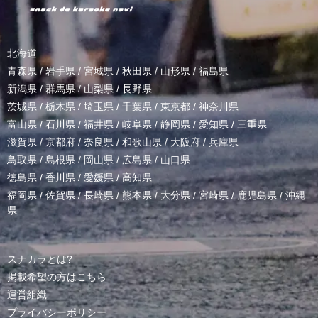
北海道
青森県
/
岩手県
/
宮城県
/
秋田県
/
山形県
/
福島県
新潟県
/
群馬県
/
山梨県
/
長野県
茨城県
/
栃木県
/
埼玉県
/
千葉県
/
東京都
/
神奈川県
富山県
/
石川県
/
福井県
/
岐阜県
/
静岡県
/
愛知県
/
三重県
滋賀県
/
京都府
/
奈良県
/
和歌山県
/
大阪府
/
兵庫県
鳥取県
/
島根県
/
岡山県
/
広島県
/
山口県
徳島県
/
香川県
/
愛媛県
/
高知県
福岡県
/
佐賀県
/
長崎県
/
熊本県
/
大分県
/
宮崎県
/
鹿児島県
/
沖縄
県
スナカラとは?
掲載希望の方はこちら
運営組織
プライバシーポリシー