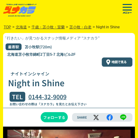
TOP
>
北海道
>
千歳・苫小牧・室蘭
>
苫小牧・白老
>
Night in Shine
「行きたい」が見つかるスナック情報メディア “スナカラ”
最寄駅
苫小牧駅(720m)
北海道苫小牧市錦町2丁目5-7 北海ビル2F
ナイトインシャイン
Night in Shine
TEL
0144-32-9009
お問い合わせの際は「スナカラ」を見たとお伝え下さい
フォローする
SHARE