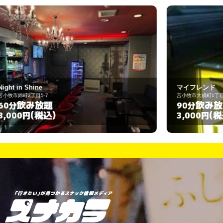
マイフレンド
苫小牧市大成町1丁目2-2
苫
飲み放題
90分
(税込)
3,000円
3