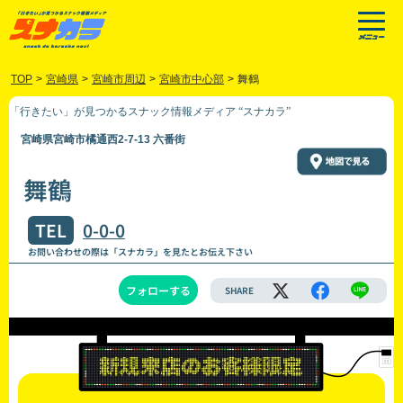
TOP
>
宮崎県
>
宮崎市周辺
>
宮崎市中心部
>
舞鶴
「行きたい」が見つかるスナック情報メディア “スナカラ”
宮崎県宮崎市橘通西2-7-13 六番街
舞鶴
TEL
0-0-0
お問い合わせの際は「スナカラ」を見たとお伝え下さい
フォローする
SHARE