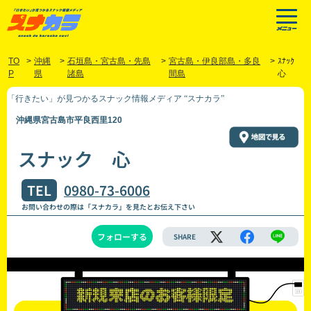
TO
>
沖縄
>
石垣島・宮古島・先島
>
宮古島・伊良部島・多良
>
ｽﾅｯｸ
P
県
諸島
間島
心
「行きたい」が見つかるスナック情報メディア “スナカラ”
沖縄県宮古島市平良西里120
スナック 心
TEL
0980-73-6006
お問い合わせの際は「スナカラ」を見たとお伝え下さい
フォローする
SHARE