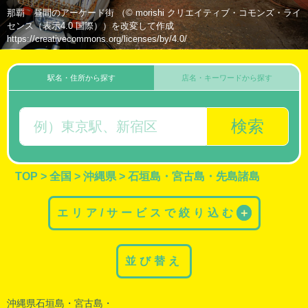
那覇 昼間のアーケード街 （© morishi クリエイティブ・コモンズ・ライ
センス（表示4.0 国際））を改変して作成
https://creativecommons.org/licenses/by/4.0/
駅名・住所から探す
店名・キーワードから探す
検索
TOP
>
全国
>
沖縄県
>
石垣島・宮古島・先島諸島
エリア/サービスで絞り込む
＋
並び替え
沖縄県石垣島・
宮古島
・