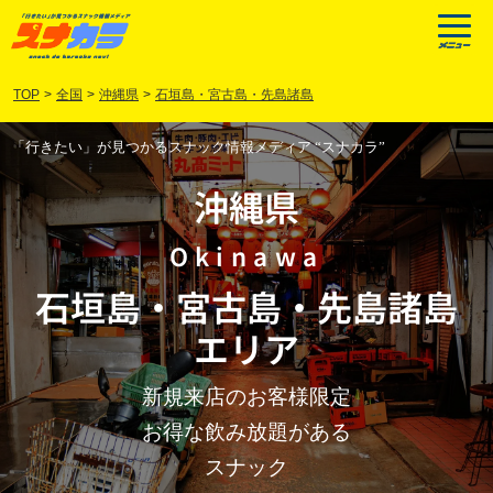
TOP
>
全国
>
沖縄県
>
石垣島・宮古島・先島諸島
「行きたい」が見つかるスナック情報メディア “スナカラ”
沖縄県
Okinawa
石垣島
・
宮古島
・
先島諸島
エリア
新規来店のお客様限定
お得な飲み放題がある
スナック