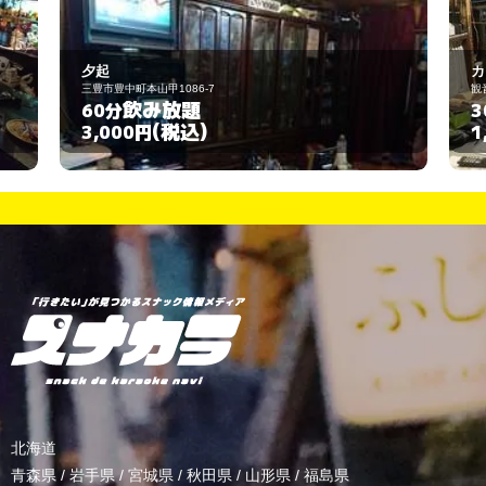
夕起
カ
三豊市豊中町本山甲1086-7
観
飲み放題
60分
3
(税込)
3,000円
1
北海道
青森県
/
岩手県
/
宮城県
/
秋田県
/
山形県
/
福島県