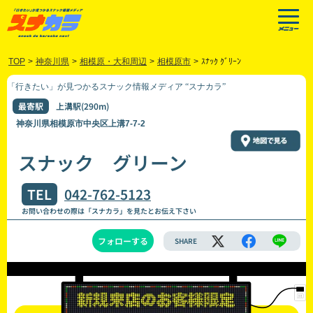
TOP
>
神奈川県
>
相模原・大和周辺
>
相模原市
>
ｽﾅｯｸ ｸﾞﾘｰﾝ
「行きたい」が見つかるスナック情報メディア “スナカラ”
最寄駅
上溝駅(290m)
神奈川県相模原市中央区上溝7-7-2
スナック グリーン
TEL
042-762-5123
お問い合わせの際は「スナカラ」を見たとお伝え下さい
フォローする
SHARE