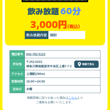
60分
飲み放題
3,000円
(税込)
飲み放題内容
焼酎
電話番号
042-762-5123
〒252-0243
所在地
神奈川県相模原市中央区上溝7-7-2
アクセス
上溝駅(290m)
営業時間
18:00〜24:00
定休日
木曜
掲載情報に誤りがあった場合は
こちら
より
ご連絡をお願いいたします。