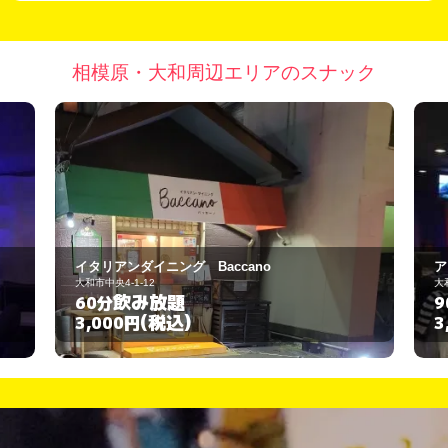
相模原・大和周辺エリアのスナック
イタリアンダイニング Baccano
ア
大和市中央4-1-12
大
飲み放題
60分
9
(税込)
3,000円
3