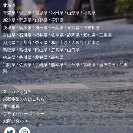
北海道
青森県
/
岩手県
/
宮城県
/
秋田県
/
山形県
/
福島県
新潟県
/
群馬県
/
山梨県
/
長野県
茨城県
/
栃木県
/
埼玉県
/
千葉県
/
東京都
/
神奈川県
富山県
/
石川県
/
福井県
/
岐阜県
/
静岡県
/
愛知県
/
三重県
滋賀県
/
京都府
/
奈良県
/
和歌山県
/
大阪府
/
兵庫県
鳥取県
/
島根県
/
岡山県
/
広島県
/
山口県
徳島県
/
香川県
/
愛媛県
/
高知県
福岡県
/
佐賀県
/
長崎県
/
熊本県
/
大分県
/
宮崎県
/
鹿児島県
/
沖縄
県
スナカラとは?
掲載希望の方はこちら
運営組織
プライバシーポリシー
お問い合わせ