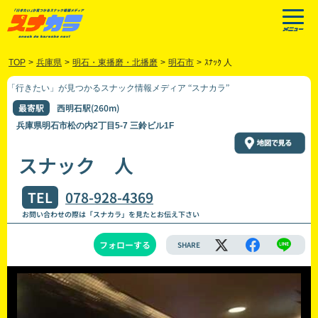
TOP
>
兵庫県
>
明石・東播磨・北播磨
>
明石市
>
ｽﾅｯｸ 人
「行きたい」が見つかるスナック情報メディア “スナカラ”
最寄駅
西明石駅(260m)
兵庫県明石市松の内2丁目5-7 三鈴ビル1F
スナック 人
TEL
078-928-4369
お問い合わせの際は「スナカラ」を見たとお伝え下さい
フォローする
SHARE