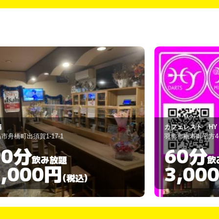
フェレスト HY
PARADISE
島市福寿町平方4-40
羽島市正木町新井4
60分
60分
飲み放題
3,000円
3,00
(税込)