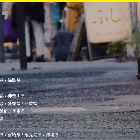
県
/
福島県
都
/
神奈川県
県
/
愛知県
/
三重県
阪府
/
兵庫県
県
県
/
宮崎県
/
鹿児島県
/
沖縄県