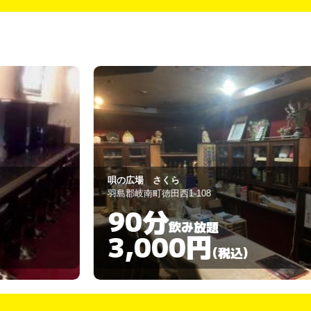
シャルマン
羽島市正木町須賀1738-11
90分
飲み放題
3,000円
)
(税込)