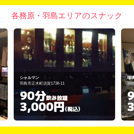
各務原・羽島エリアのスナック
瑠璃
カ
羽島市舟橋町出須賀1-17-1
羽
90分
飲み放題
3,000円
(税込)