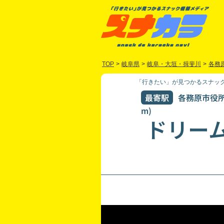
TOP
>
岐阜県
>
岐阜・大垣・揖斐川
>
各務
「行きたい」が見つかるスナック
最寄駅
各務原市役所前
m)
ドリー