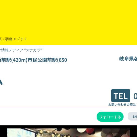
原・羽島
>
ﾄﾞﾘｰﾑ
情報メディア “スナカラ”
駅(420m)市民公園前駅(650
岐阜県各
ム
TEL
お問い合わせの際は
SH
フォローする