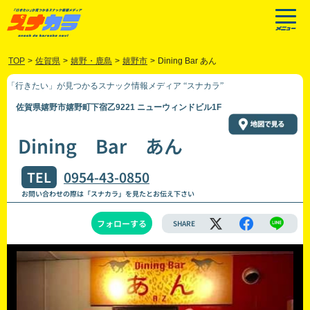
TOP
>
佐賀県
>
嬉野・鹿島
>
嬉野市
>
Dining Bar あん
「行きたい」が見つかるスナック情報メディア “スナカラ”
佐賀県嬉野市嬉野町下宿乙9221 ニューウィンドビル1F
Dining Bar あん
TEL
0954-43-0850
お問い合わせの際は「スナカラ」を見たとお伝え下さい
フォローする
SHARE