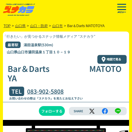
TOP
>
山口県
>
山口・防府
>
山口市
>
Bar＆Darts MATOTOYA
「行きたい」が見つかるスナック情報メディア “スナカラ”
最寄駅
湯田温泉駅(530m)
山口県山口市湯田温泉１丁目１０－１９
Bar＆Darts MATOTO
YA
TEL
083-902-5808
お問い合わせの際は「スナカラ」を見たとお伝え下さい
フォローする
SHARE