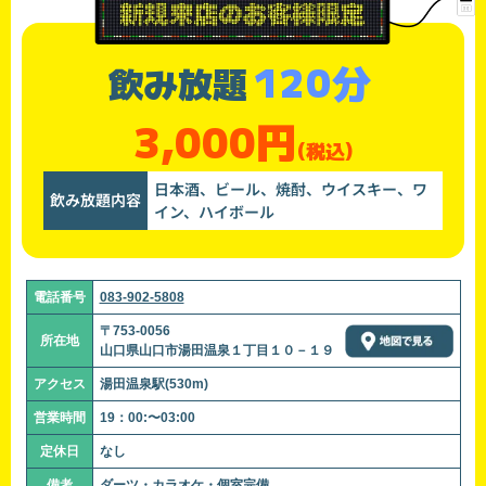
120分
飲み放題
3,000円
(税込)
日本酒、ビール、焼酎、ウイスキー、ワ
飲み放題内容
イン、ハイボール
電話番号
083-902-5808
〒753-0056
所在地
山口県山口市湯田温泉１丁目１０－１９
アクセス
湯田温泉駅(530m)
営業時間
19：00:〜03:00
定休日
なし
備考
ダーツ・カラオケ・個室完備