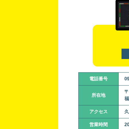
電話番号
0
〒
所在地
福
アクセス
久
営業時間
2