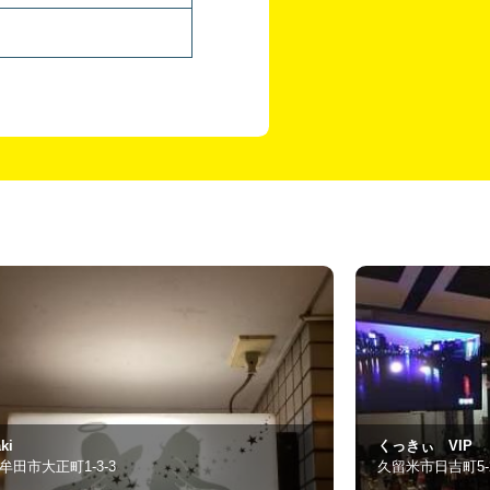
っきぃ VIP
Y’s クイーン
留米市日吉町5-22
大牟田市大正町1丁