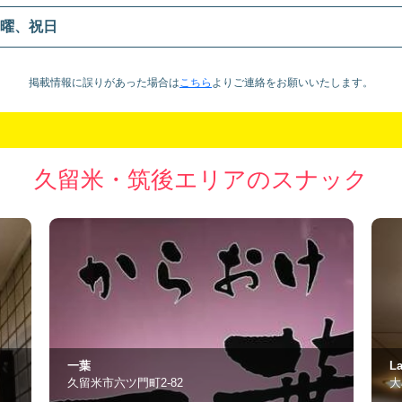
曜、祝日
掲載情報に誤りがあった場合は
こちら
より
ご連絡をお願いいたします。
久留米・筑後エリアのスナック
Laki
く
大牟田市大正町1-3-3
久