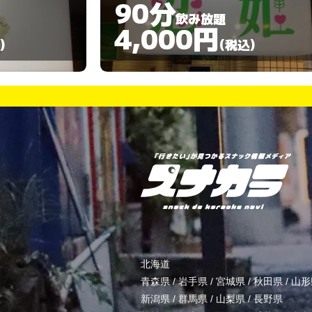
360分
飲み放題
3,000円
)
(税込)
北海道
青森県
/
岩手県
/
宮城県
/
秋田県
/
山形
新潟県
/
群馬県
/
山梨県
/
長野県