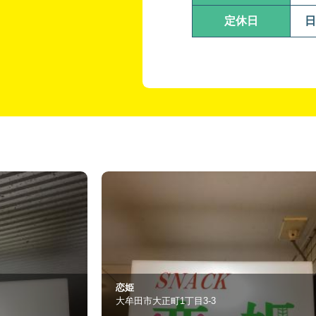
定休日
日
一葉
久留米市六ツ門町2-82