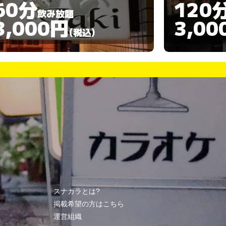
120分
90分
飲み放題
3,000円
4,00
(税込)
スナカラとは?
掲載希望の方はこちら
運営組織