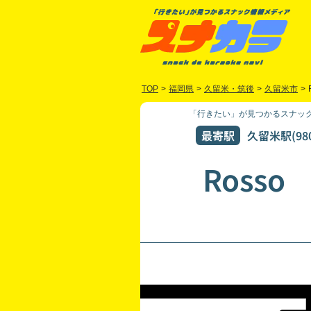
TOP
>
福岡県
>
久留米・筑後
>
久留米市
>
「行きたい」が見つかるスナック
最寄駅
久留米駅(98
Rosso