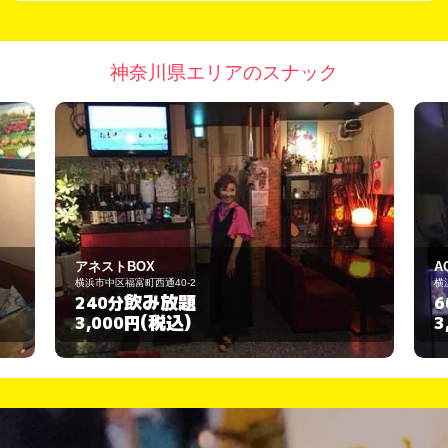
神奈川県エリアのスナック
トBOX
AQUA
区福富町西通40-2
横浜市鶴見区鶴見中央1-2-4
飲み放題
飲み放題
分
60分
(税込)
(税込)
00円
3,000円