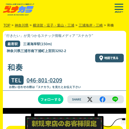
TOP
>
神奈川県
>
横須賀・逗子・葉山・三浦
>
三浦海岸・三崎
>
和奏
「行きたい」が見つかるスナック情報メディア “スナカラ”
最寄駅
三浦海岸駅(150m)
神奈川県三浦市南下浦町上宮田3292-2
和奏
TEL
046-801-0209
お問い合わせの際は「スナカラ」を見たとお伝え下さい
フォローする
SHARE