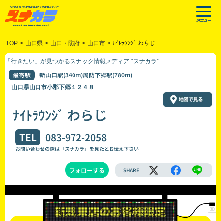
TOP
>
山口県
>
山口・防府
>
山口市
>
ﾅｲﾄﾗｳﾝｼﾞ わらじ
「行きたい」が見つかるスナック情報メディア “スナカラ”
最寄駅
新山口駅(340m)周防下郷駅(780m)
山口県山口市小郡下郷１２４８
ﾅｲﾄﾗｳﾝｼﾞ わらじ
TEL
083-972-2058
お問い合わせの際は「スナカラ」を見たとお伝え下さい
フォローする
SHARE