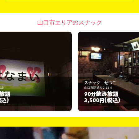
山口市エリアのスナック
スナック せつこ
山口市駅通り2-13-4
山
飲み放題
90分
(税込)
3,500円