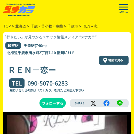
TOP
>
北海道
>
千歳・苫小牧・室蘭
>
千歳市
>
REN－恋ｰ
「行きたい」が見つかるスナック情報メディア “スナカラ”
最寄駅
千歳駅(740m)
北海道千歳市清水町2丁目7-10 新川ﾋﾞﾙ1Ｆ
ＲＥＮ－恋ー
TEL
090-5070-6283
お問い合わせの際は「スナカラ」を見たとお伝え下さい
フォローする
SHARE