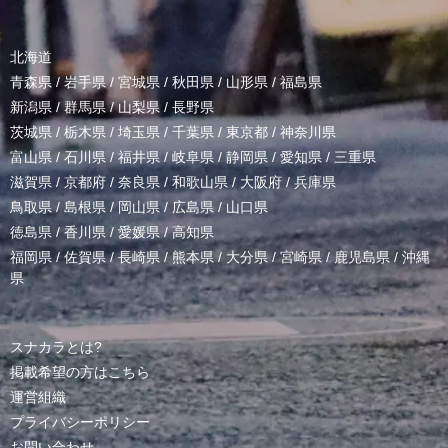
北海道
青森県
/
岩手県
/
宮城県
/
秋田県
/
山形県
/
福島県
新潟県
/
群馬県
/
山梨県
/
長野県
茨城県
/
栃木県
/
埼玉県
/
千葉県
/
東京都
/
神奈川県
富山県
/
石川県
/
福井県
/
岐阜県
/
静岡県
/
愛知県
/
三重県
滋賀県
/
京都府
/
奈良県
/
和歌山県
/
大阪府
/
兵庫県
鳥取県
/
島根県
/
岡山県
/
広島県
/
山口県
徳島県
/
香川県
/
愛媛県
/
高知県
福岡県
/
佐賀県
/
長崎県
/
熊本県
/
大分県
/
宮崎県
/
鹿児島県
/
沖縄
県
スナカラとは?
掲載希望の方はこちら
運営組織
プライバシーポリシー
お問い合わせ