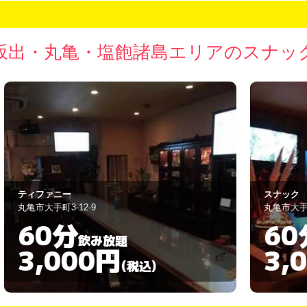
坂出・丸亀・塩飽諸島エリアのスナッ
スナック 花林
B
丸亀市大手町3-12-7
丸
60分
飲み放題
3,000円
(税込)