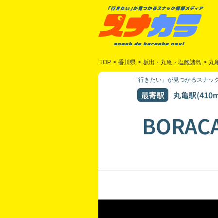
TOP
>
香川県
>
坂出・丸亀・塩飽諸島
>
丸
「行きたい」が見つかるスナック
最寄駅
丸亀駅(410m
BORACA