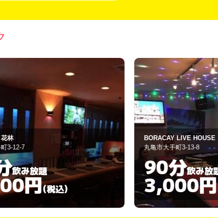
ク
ORACAY LIVE HOUSE
バランタイン
亀市大手町3-13-8
丸亀市大手町3-7-
90分
60分
飲み放題
3,000円
3,00
(税込)