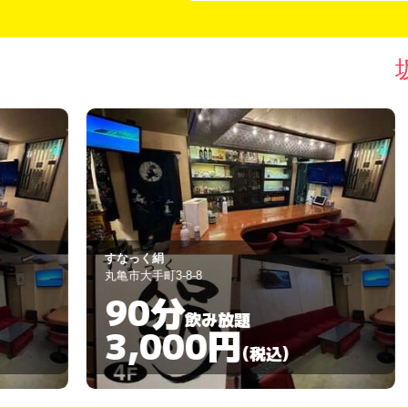
ティファニー
丸亀市大手町3-12-9
60分
飲み放題
3,000円
)
(税込)