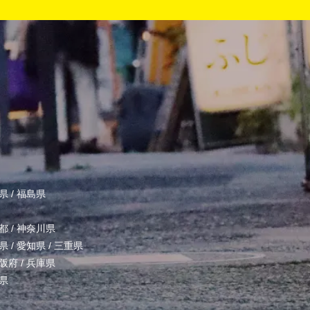
県
/
福島県
都
/
神奈川県
県
/
愛知県
/
三重県
阪府
/
兵庫県
県