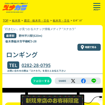
TOP
>
栃木県
>
鹿沼・栃木市・壬生
>
栃木市・壬生
>
ﾛﾝｷﾞﾝｸﾞ
「行きたい」が見つかるスナック情報メディア “スナカラ”
最寄駅
野州平川駅(620m)
栃木県栃木市平柳町3-28
ロンギング
TEL
0282-28-0795
お問い合わせの際は「スナカラ」を見たとお伝え下さい
フォローする
SHARE