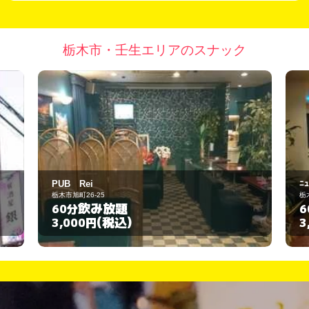
栃木市・壬生エリアのスナック
B Rei
ﾆｭｰ スターダム
市旭町26-25
栃木市片柳町4-14-20
飲み放題
飲み放
0分
60分
(税込)
(税込
,000円
3,000円