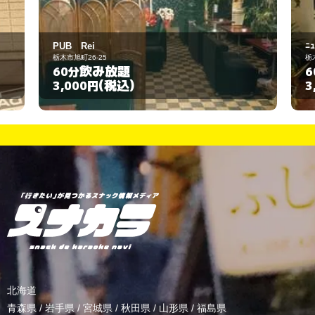
ﾆｭｰ スターダム
栃木市片柳町4-14-20
飲み放題
60分
(税込)
3,000円
北海道
青森県
/
岩手県
/
宮城県
/
秋田県
/
山形県
/
福島県