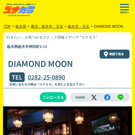
TOP
>
栃木県
>
鹿沼・栃木市・壬生
>
栃木市・壬生
>
DIAMOND MOON
「行きたい」が見つかるスナック情報メディア “スナカラ”
栃木県栃木市神田町5-13
DIAMOND MOON
TEL
0282-25-0890
お問い合わせの際は「スナカラ」を見たとお伝え下さい
フォローする
SHARE