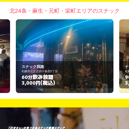
北24条・麻生・元町・栄町エリアのスナック
ナイト・クイン
目
札幌市東区北三十二条東７
飲み放題
90分
(税込)
3,000円