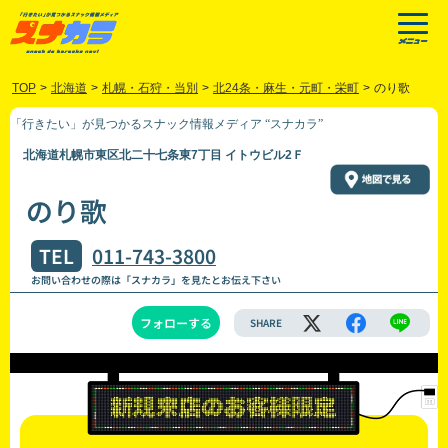
TOP
>
北海道
>
札幌・石狩・当別
>
北24条・麻生・元町・栄町
>
のり歌
「行きたい」が見つかるスナック情報メディア “スナカラ”
北海道札幌市東区北二十七条東7丁目 イトウビル2Ｆ
のり歌
TEL
011-743-3800
お問い合わせの際は「スナカラ」を見たとお伝え下さい
フォローする
SHARE