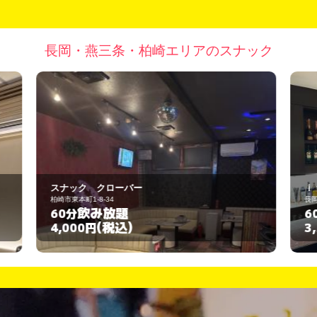
長岡・燕三条・柏崎エリアのスナック
ｉｆ
長岡市坂之上町2-3-5
飲み放題
60分
(税込)
3,500円