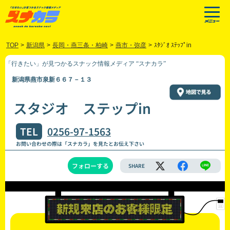
TOP
>
新潟県
>
長岡・燕三条・柏崎
>
燕市・弥彦
>
ｽﾀｼﾞｵ ｽﾃｯﾌﾟin
「行きたい」が見つかるスナック情報メディア “スナカラ”
新潟県燕市泉新６６７－１３
スタジオ ステップin
TEL
0256-97-1563
お問い合わせの際は「スナカラ」を見たとお伝え下さい
フォローする
SHARE