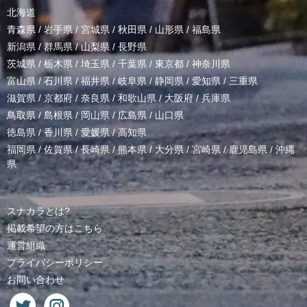
北海道
青森県
/
岩手県
/
宮城県
/
秋田県
/
山形県
/
福島県
新潟県
/
群馬県
/
山梨県
/
長野県
茨城県
/
栃木県
/
埼玉県
/
千葉県
/
東京都
/
神奈川県
富山県
/
石川県
/
福井県
/
岐阜県
/
静岡県
/
愛知県
/
三重県
滋賀県
/
京都府
/
奈良県
/
和歌山県
/
大阪府
/
兵庫県
鳥取県
/
島根県
/
岡山県
/
広島県
/
山口県
徳島県
/
香川県
/
愛媛県
/
高知県
福岡県
/
佐賀県
/
長崎県
/
熊本県
/
大分県
/
宮崎県
/
鹿児島県
/
沖縄
県
スナカラとは?
掲載希望の方はこちら
運営組織
プライバシーポリシー
お問い合わせ