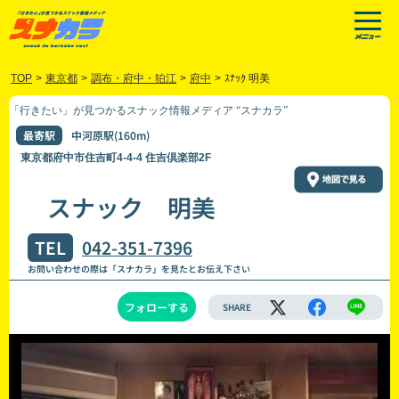
TOP
>
東京都
>
調布・府中・狛江
>
府中
>
ｽﾅｯｸ 明美
「行きたい」が見つかるスナック情報メディア “スナカラ”
最寄駅
中河原駅(160m)
東京都府中市住吉町4-4-4 住吉倶楽部2F
スナック 明美
TEL
042-351-7396
お問い合わせの際は「スナカラ」を見たとお伝え下さい
フォローする
SHARE