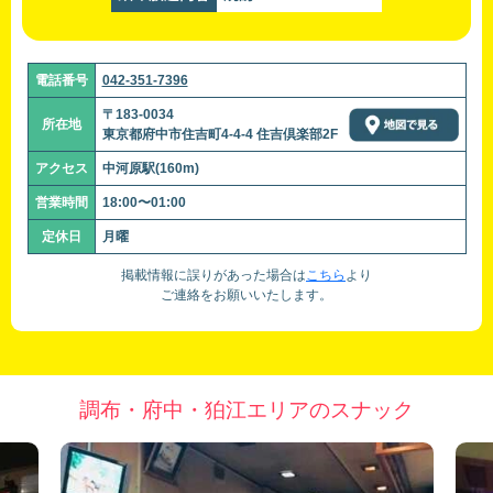
電話番号
042-351-7396
〒183-0034
所在地
東京都府中市住吉町4-4-4 住吉倶楽部2F
アクセス
中河原駅(160m)
営業時間
18:00〜01:00
定休日
月曜
掲載情報に誤りがあった場合は
こちら
より
ご連絡をお願いいたします。
調布・府中・狛江エリアのスナック