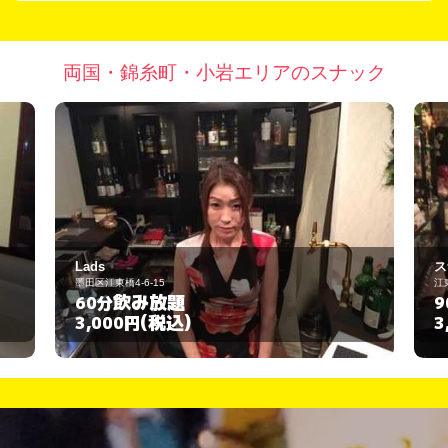
両国・錦糸町・小岩エリアのスナック
スナック ミキ
江東区亀戸6-3-1
飲み放題
90分
(税込)
3,000円