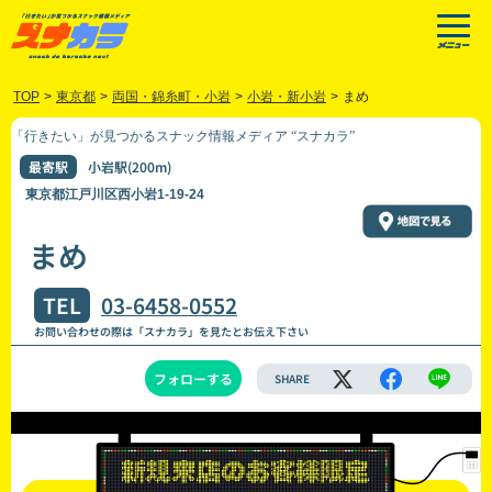
TOP
>
東京都
>
両国・錦糸町・小岩
>
小岩・新小岩
>
まめ
「行きたい」が見つかるスナック情報メディア “スナカラ”
最寄駅
小岩駅(200m)
東京都江戸川区西小岩1-19-24
まめ
TEL
03-6458-0552
お問い合わせの際は「スナカラ」を見たとお伝え下さい
フォローする
SHARE