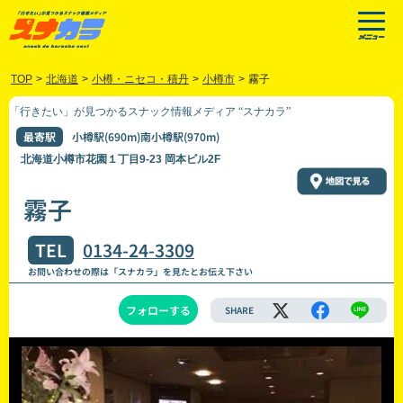
TOP
>
北海道
>
小樽・ニセコ・積丹
>
小樽市
>
霧子
「行きたい」が見つかるスナック情報メディア “スナカラ”
最寄駅
小樽駅(690m)南小樽駅(970m)
北海道小樽市花園１丁目9-23 岡本ビル2F
霧子
TEL
0134-24-3309
お問い合わせの際は「スナカラ」を見たとお伝え下さい
フォローする
SHARE