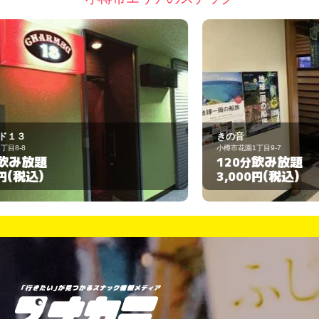
きの音
小樽市花園1丁目9-7
小
飲み放題
120分
1
(税込)
3,000円
3