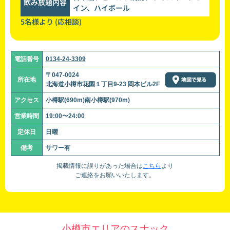
飲み放題内容
イン、ハイボール
5名様より (応相談)
電話番号
0134-24-3309
〒047-0024
所在地
北海道小樽市花園１丁目9-23 岡本ビル2F
アクセス
小樽駅(690m)南小樽駅(970m)
営業時間
19:00〜24:00
定休日
日曜
備考
サワー有
掲載情報に誤りがあった場合は
こちら
より
ご連絡をお願いいたします。
小樽市エリアのスナック