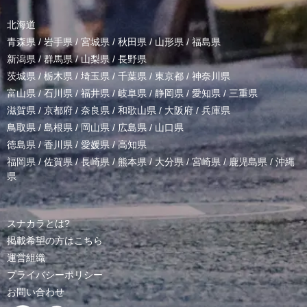
北海道
青森県
/
岩手県
/
宮城県
/
秋田県
/
山形県
/
福島県
新潟県
/
群馬県
/
山梨県
/
長野県
茨城県
/
栃木県
/
埼玉県
/
千葉県
/
東京都
/
神奈川県
富山県
/
石川県
/
福井県
/
岐阜県
/
静岡県
/
愛知県
/
三重県
滋賀県
/
京都府
/
奈良県
/
和歌山県
/
大阪府
/
兵庫県
鳥取県
/
島根県
/
岡山県
/
広島県
/
山口県
徳島県
/
香川県
/
愛媛県
/
高知県
福岡県
/
佐賀県
/
長崎県
/
熊本県
/
大分県
/
宮崎県
/
鹿児島県
/
沖縄
県
スナカラとは?
掲載希望の方はこちら
運営組織
プライバシーポリシー
お問い合わせ