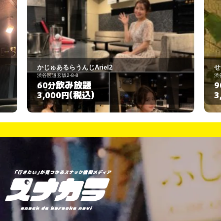
かじゅあるらうんじAriel2
せ
渋谷区道玄坂2-8-8
渋
飲み放題
60分
9
(税込)
3,000円
3