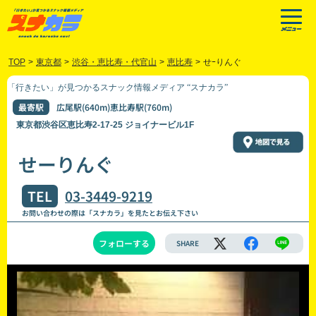
TOP
>
東京都
>
渋谷・恵比寿・代官山
>
恵比寿
>
せｰりんぐ
「行きたい」が見つかるスナック情報メディア “スナカラ”
最寄駅
広尾駅(640m)恵比寿駅(760m)
東京都渋谷区恵比寿2-17-25 ジョイナービル1F
せーりんぐ
TEL
03-3449-9219
お問い合わせの際は「スナカラ」を見たとお伝え下さい
フォローする
SHARE