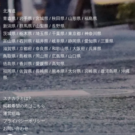
北海道
青森県
/
岩手県
/
宮城県
/
秋田県
/
山形県
/
福島県
新潟県
/
群馬県
/
山梨県
/
長野県
茨城県
/
栃木県
/
埼玉県
/
千葉県
/
東京都
/
神奈川県
富山県
/
石川県
/
福井県
/
岐阜県
/
静岡県
/
愛知県
/
三重県
滋賀県
/
京都府
/
奈良県
/
和歌山県
/
大阪府
/
兵庫県
鳥取県
/
島根県
/
岡山県
/
広島県
/
山口県
徳島県
/
香川県
/
愛媛県
/
高知県
福岡県
/
佐賀県
/
長崎県
/
熊本県
/
大分県
/
宮崎県
/
鹿児島県
/
沖縄
県
スナカラとは?
掲載希望の方はこちら
運営組織
プライバシーポリシー
お問い合わせ