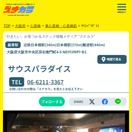
TOP
>
大阪府
>
心斎橋
>
東心斎橋・心斎橋筋
>
ｻｳｽﾊﾟﾗﾀﾞｲｽ
「行きたい」が見つかるスナック情報メディア “スナカラ”
最寄駅
近鉄日本橋駅(340m)日本橋駅(370m)難波駅(440m)
大阪府大阪市中央区宗右衛門町4-5 NBｸﾘｽﾀﾙﾀﾜｰB1
サウスパラダイス
TEL
06-6211-3367
お問い合わせの際は「スナカラ」を見たとお伝え下さい
フォローする
SHARE