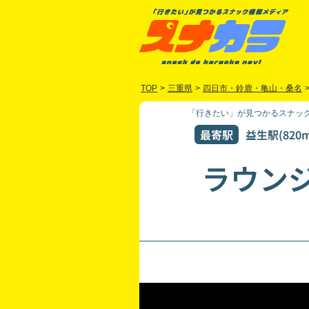
TOP
>
三重県
>
四日市・鈴鹿・亀山・桑名
「行きたい」が見つかるスナック
最寄駅
益生駅(820m
ラウン