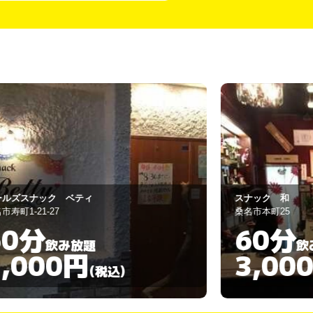
ナック 和
ZERO
名市本町25
桑名市三ツ矢橋39-
60分
60分
飲み放題
3,000円
3,00
(税込)