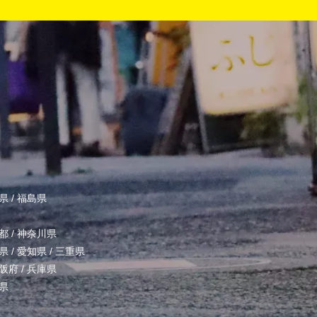
県
/
福島県
都
/
神奈川県
県
/
愛知県
/
三重県
阪府
/
兵庫県
県