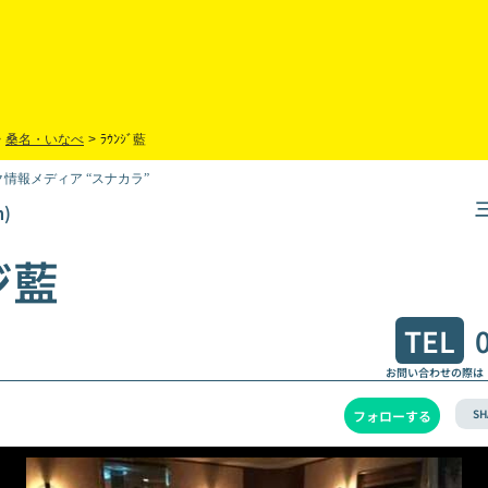
>
桑名・いなべ
>
ﾗｳﾝｼﾞ藍
情報メディア “スナカラ”
)
ジ藍
TEL
お問い合わせの際は
SH
フォローする