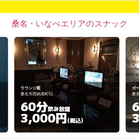
桑名・いなべエリアのスナック
ガールズスナック ベティ
ス
桑名市寿町1-21-27
桑
60分
飲み放題
3,000円
(税込)