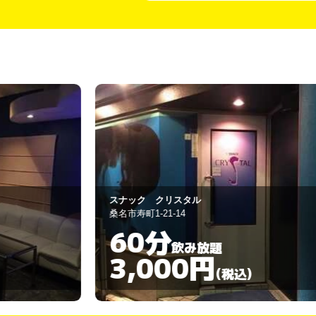
ラウンジ藍
桑名市西鍋屋町51
60分
飲み放題
3,000円
)
(税込)