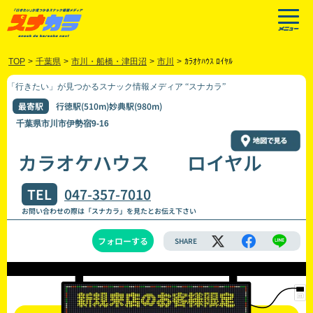
TOP
>
千葉県
>
市川・船橋・津田沼
>
市川
>
ｶﾗｵｹﾊｳｽ ﾛｲﾔﾙ
「行きたい」が見つかるスナック情報メディア “スナカラ”
最寄駅
行徳駅(510m)妙典駅(980m)
千葉県市川市伊勢宿9-16
カラオケハウス ロイヤル
TEL
047-357-7010
お問い合わせの際は「スナカラ」を見たとお伝え下さい
フォローする
SHARE