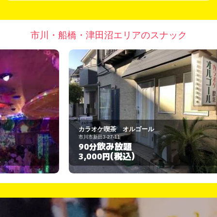
市川・船橋・津田沼エリアのスナック
カラオケ喫茶 オルゴール
パ
市川市新田3-27-11
市
飲み放題
90分
6
(税込)
3,000円
3