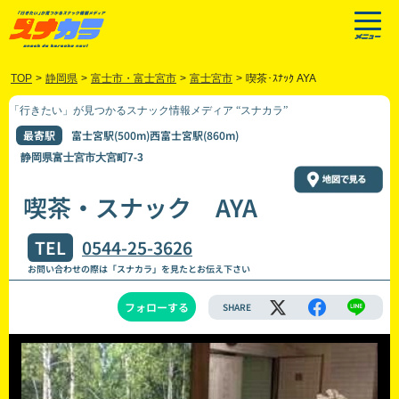
TOP
>
静岡県
>
富士市・富士宮市
>
富士宮市
>
喫茶･ｽﾅｯｸ AYA
「行きたい」が見つかるスナック情報メディア “スナカラ”
最寄駅
富士宮駅(500m)西富士宮駅(860m)
静岡県富士宮市大宮町7-3
喫茶・スナック AYA
TEL
0544-25-3626
お問い合わせの際は「スナカラ」を見たとお伝え下さい
フォローする
SHARE