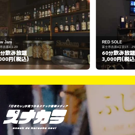
RED SOLE
F
富士市吉原4丁目15－25
富
飲み放題
60分
(税込)
3,000円