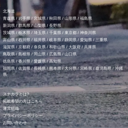
北海道
青森県
/
岩手県
/
宮城県
/
秋田県
/
山形県
/
福島県
新潟県
/
群馬県
/
山梨県
/
長野県
茨城県
/
栃木県
/
埼玉県
/
千葉県
/
東京都
/
神奈川県
富山県
/
石川県
/
福井県
/
岐阜県
/
静岡県
/
愛知県
/
三重県
滋賀県
/
京都府
/
奈良県
/
和歌山県
/
大阪府
/
兵庫県
鳥取県
/
島根県
/
岡山県
/
広島県
/
山口県
徳島県
/
香川県
/
愛媛県
/
高知県
福岡県
/
佐賀県
/
長崎県
/
熊本県
/
大分県
/
宮崎県
/
鹿児島県
/
沖縄
県
スナカラとは?
掲載希望の方はこちら
運営組織
プライバシーポリシー
お問い合わせ