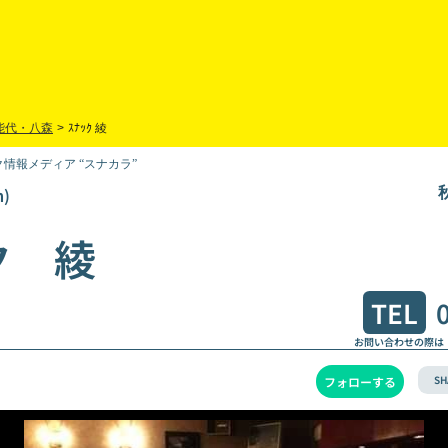
能代・八森
>
ｽﾅｯｸ 綾
情報メディア “スナカラ”
)
ク 綾
TEL
お問い合わせの際は
SH
フォローする