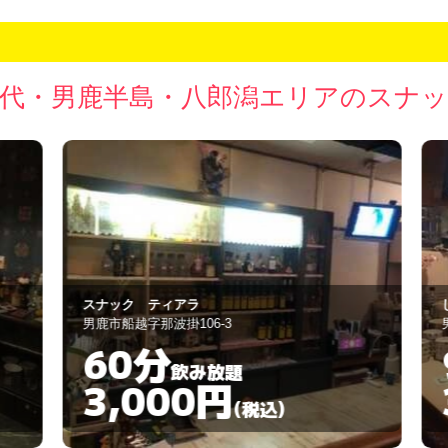
代・男鹿半島・八郎潟エリアのスナ
スナック ティアラ
し
男鹿市船越字那波掛106-3
男
60分
飲み放題
3,000円
(税込)