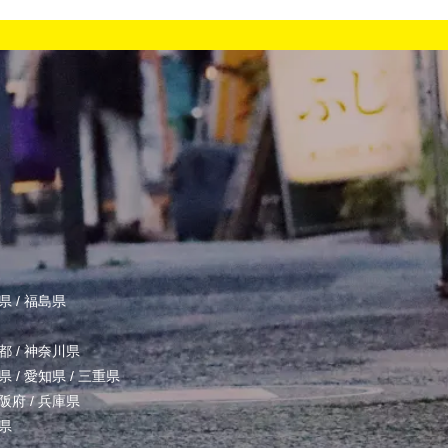
県
/
福島県
都
/
神奈川県
県
/
愛知県
/
三重県
阪府
/
兵庫県
県