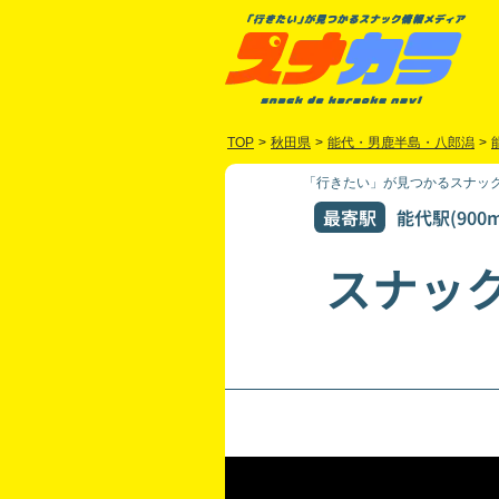
TOP
>
秋田県
>
能代・男鹿半島・八郎潟
>
「行きたい」が見つかるスナック
最寄駅
能代駅(900m
スナッ