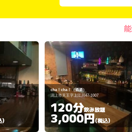
能
cha！cha！（酒酒）
潟上市天王字上江川47-1007
120分
飲み放題
3,000円
)
(税込)