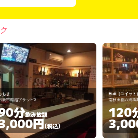
ック
もま
Huit（ユイット
鹿市船越字サッピ3
南秋田郡八郎潟町
90分
120
飲み放題
3,000円
3,00
(税込)