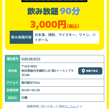
90分
飲み放題
3,000円
(税込)
日本酒、焼酎、ウイスキー、ワイン、ハ
飲み放題内容
イボール
電話番号
0185-88-8723
〒016-0825
所在地
秋田県能代市柳町3-20 第2イーストプラ
ザ199
アクセス
能代駅(670m)
営業時間
20:00〜01:00
定休日
日曜
掲載情報に誤りがあった場合は
こちら
より