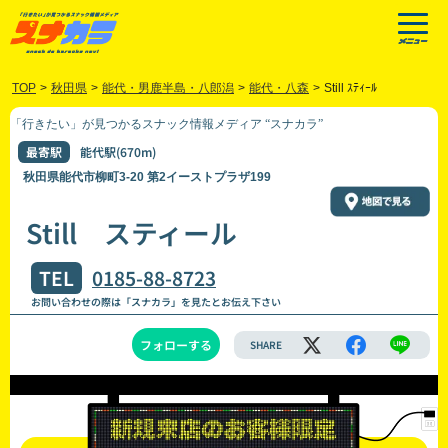
TOP
>
秋田県
>
能代・男鹿半島・八郎潟
>
能代・八森
>
Still ｽﾃｨｰﾙ
「行きたい」が見つかるスナック情報メディア “スナカラ”
最寄駅
能代駅(670m)
秋田県能代市柳町3-20 第2イーストプラザ199
Still スティール
TEL
0185-88-8723
お問い合わせの際は「スナカラ」を見たとお伝え下さい
フォローする
SHARE