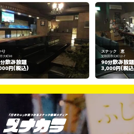
スナック 恵
Ｗ
北秋田市元町12-7
大
飲み放題
90分
(税込)
3,000円
4