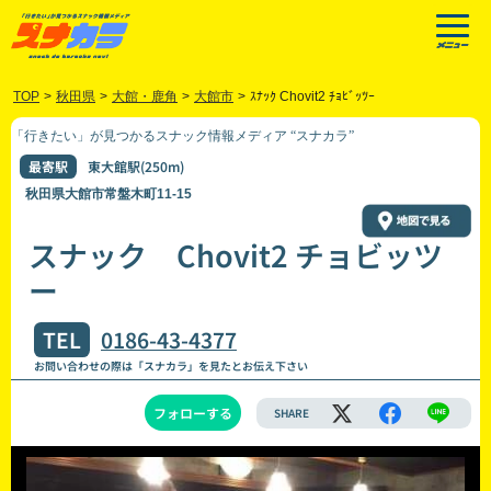
TOP
>
秋田県
>
大館・鹿角
>
大館市
>
ｽﾅｯｸ Chovit2 ﾁｮﾋﾞｯﾂｰ
「行きたい」が見つかるスナック情報メディア “スナカラ”
最寄駅
東大館駅(250m)
秋田県大館市常盤木町11-15
スナック Chovit2 チョビッツ
ー
TEL
0186-43-4377
お問い合わせの際は「スナカラ」を見たとお伝え下さい
フォローする
SHARE