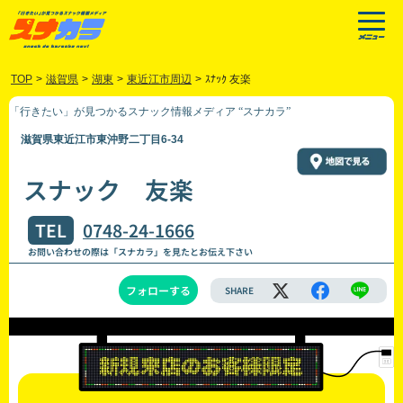
TOP
>
滋賀県
>
湖東
>
東近江市周辺
>
ｽﾅｯｸ 友楽
「行きたい」が見つかるスナック情報メディア “スナカラ”
滋賀県東近江市東沖野二丁目6-34
スナック 友楽
TEL
0748-24-1666
お問い合わせの際は「スナカラ」を見たとお伝え下さい
フォローする
SHARE