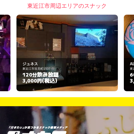
東近江市周辺エリアのスナック
ジュネス
A
東近江市垣見町1537
東
飲み放題
120分
6
(税込)
3,000円
3