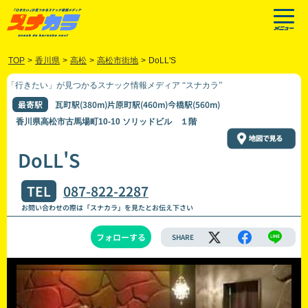
TOP
>
香川県
>
高松
>
高松市街地
>
DoLL'S
「行きたい」が見つかるスナック情報メディア “スナカラ”
最寄駅
瓦町駅(380m)片原町駅(460m)今橋駅(560m)
香川県高松市古馬場町10-10 ソリッドビル １階
DoLL'S
TEL
087-822-2287
お問い合わせの際は「スナカラ」を見たとお伝え下さい
フォローする
SHARE