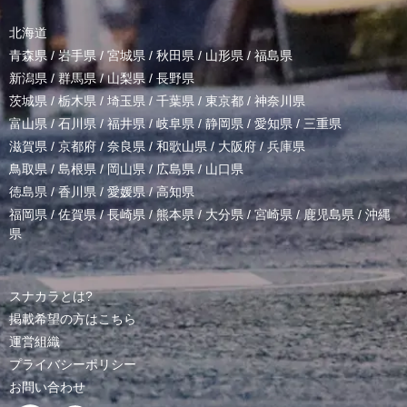
北海道
青森県
/
岩手県
/
宮城県
/
秋田県
/
山形県
/
福島県
新潟県
/
群馬県
/
山梨県
/
長野県
茨城県
/
栃木県
/
埼玉県
/
千葉県
/
東京都
/
神奈川県
富山県
/
石川県
/
福井県
/
岐阜県
/
静岡県
/
愛知県
/
三重県
滋賀県
/
京都府
/
奈良県
/
和歌山県
/
大阪府
/
兵庫県
鳥取県
/
島根県
/
岡山県
/
広島県
/
山口県
徳島県
/
香川県
/
愛媛県
/
高知県
福岡県
/
佐賀県
/
長崎県
/
熊本県
/
大分県
/
宮崎県
/
鹿児島県
/
沖縄
県
スナカラとは?
掲載希望の方はこちら
運営組織
プライバシーポリシー
お問い合わせ