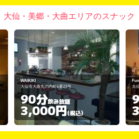
大仙・美郷・大曲エリアのスナック
Funny
レ
大仙市大曲丸の内町3-7
大
90分
飲み放題
3,000円
(税込)