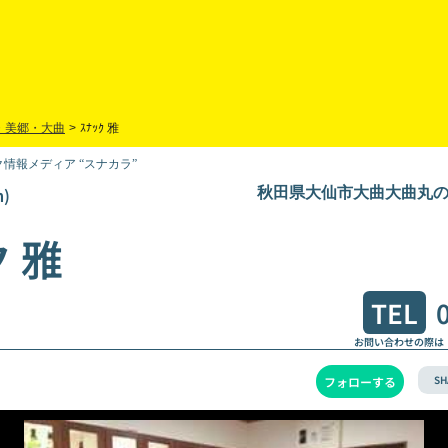
・美郷・大曲
>
ｽﾅｯｸ 雅
情報メディア “スナカラ”
)
秋田県大仙市大曲大曲丸の内町
 雅
TEL
お問い合わせの際は
SH
フォローする