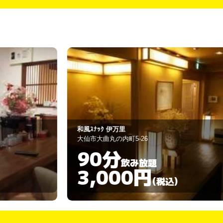
WAIKIKI
大仙市大曲丸の内町6番23号
90分
飲み放題
3,000円
)
(税込)