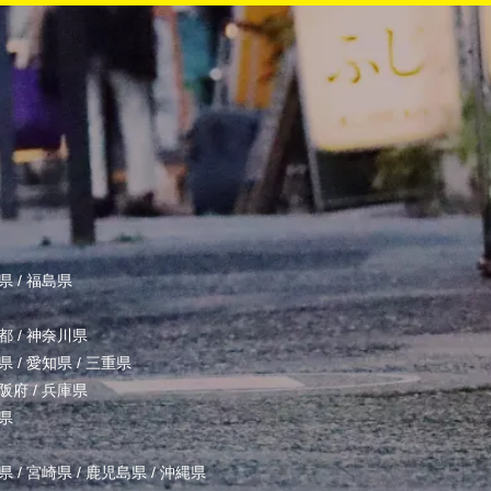
県
/
福島県
都
/
神奈川県
県
/
愛知県
/
三重県
阪府
/
兵庫県
県
県
/
宮崎県
/
鹿児島県
/
沖縄県