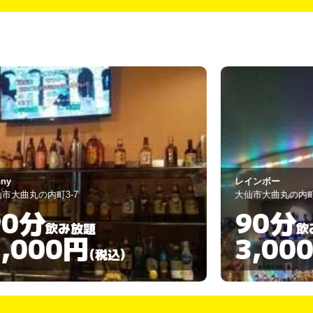
インボー
アイボリー
仙市大曲丸の内町7-9
大仙市大曲丸の内町
90分
120
飲み放題
3,000円
3,00
(税込)