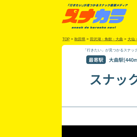
TOP
>
秋田県
>
田沢湖・角館・大曲
>
大仙
「行きたい」が見つかるスナック
最寄駅
大曲駅(440m
スナック