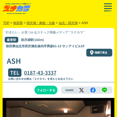
TOP
>
秋田県
>
田沢湖・角館・大曲
>
仙北・田沢湖
>
ASH
「行きたい」が見つかるスナック情報メディア “スナカラ”
最寄駅
田沢湖駅(160m)
秋田県仙北市田沢湖生保内字男坂61-13 サンアイビル1F
ASH
TEL
0187-43-3337
お問い合わせの際は「スナカラ」を見たとお伝え下さい
フォローする
SHARE