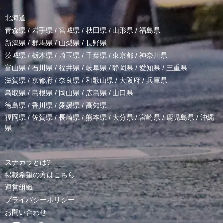
北海道
青森県
/
岩手県
/
宮城県
/
秋田県
/
山形県
/
福島県
新潟県
/
群馬県
/
山梨県
/
長野県
茨城県
/
栃木県
/
埼玉県
/
千葉県
/
東京都
/
神奈川県
富山県
/
石川県
/
福井県
/
岐阜県
/
静岡県
/
愛知県
/
三重県
滋賀県
/
京都府
/
奈良県
/
和歌山県
/
大阪府
/
兵庫県
鳥取県
/
島根県
/
岡山県
/
広島県
/
山口県
徳島県
/
香川県
/
愛媛県
/
高知県
福岡県
/
佐賀県
/
長崎県
/
熊本県
/
大分県
/
宮崎県
/
鹿児島県
/
沖縄
県
スナカラとは?
掲載希望の方はこちら
運営組織
プライバシーポリシー
お問い合わせ