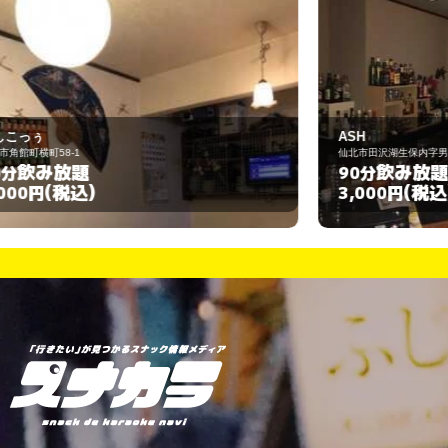
ASH
L
仙北市田沢湖生保内字男坂61-13
大
飲み放題
90分
(税込)
3,000円