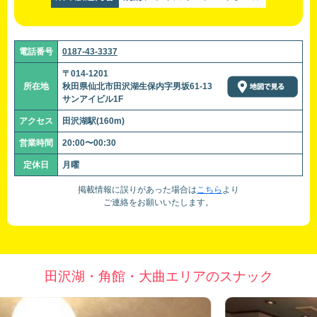
電話番号
0187-43-3337
〒014-1201
所在地
秋田県仙北市田沢湖生保内字男坂61-13
サンアイビル1F
アクセス
田沢湖駅(160m)
営業時間
20:00〜00:30
定休日
月曜
掲載情報に誤りがあった場合は
こちら
より
ご連絡をお願いいたします。
田沢湖・角館・大曲エリアのスナック