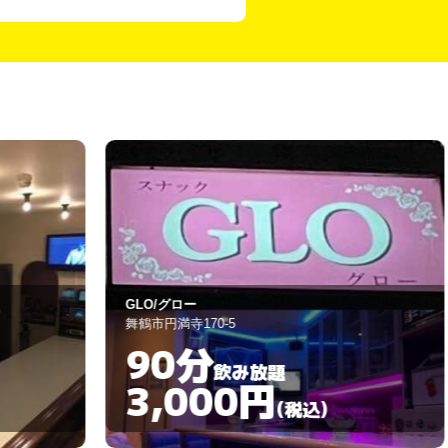
LO/グロー
FINE/ファイン
鶴市円満寺170-5
舞鶴市円満寺170-
90分
60分
飲み放題
3,000円
4,00
(税込)