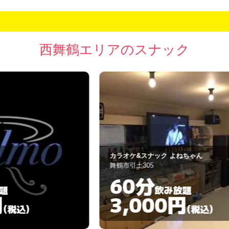
西舞鶴エリアのスナック
カラオケ&スナック よねちゃん
G
舞鶴市引土305
舞
60分
飲み放題
3,000円
(税込)