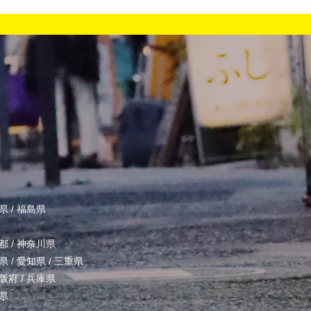
県
/
福島県
都
/
神奈川県
県
/
愛知県
/
三重県
阪府
/
兵庫県
県