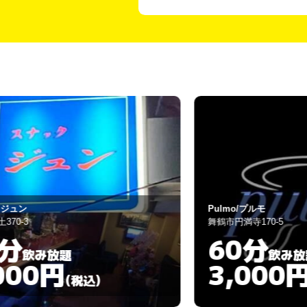
Pulmo/プルモ
舞鶴市円満寺170-5
60分
飲み放題
3,000円
)
(税込)