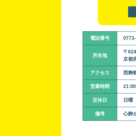
電話番号
0773-
〒624
所在地
京都府
アクセス
西舞鶴
営業時間
21:0
定休日
日曜
備考
心静