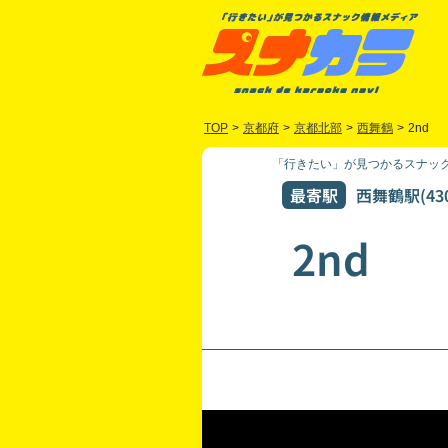
TOP
>
京都府
>
京都北部
>
西舞鶴
>
2nd
「行きたい」が見つかるスナック
最寄駅
西舞鶴駅(43
2nd