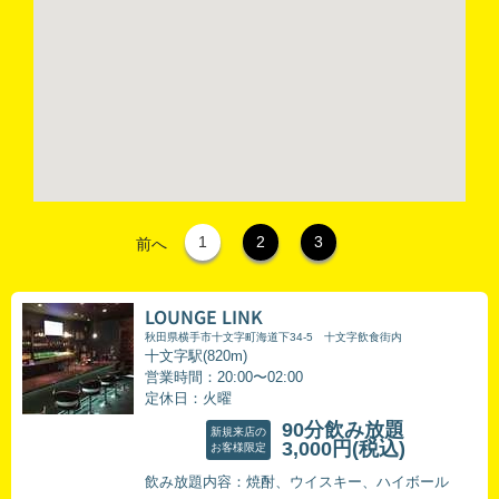
1
2
3
前へ
LOUNGE LINK
秋田県横手市十文字町海道下34-5 十文字飲食街内
十文字駅(820m)
営業時間：20:00〜02:00
定休日：火曜
90分飲み放題
新規来店の
3,000円
(税込)
お客様限定
飲み放題内容：焼酎、ウイスキー、ハイボール