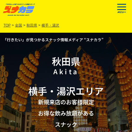
TOP
>
全国
>
秋田県
>
横手・湯沢
「行きたい」が見つかるスナック情報メディア “スナカラ”
秋田県
Akita
横手
・
湯沢
エリア
新規来店のお客様限定
お得な飲み放題がある
スナック