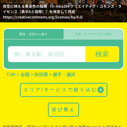
夜空に映える黄金色の稲穂 （© mko294 クリエイティブ・コモンズ・ラ
イセンス（表示4.0 国際））を改変して作成
https://creativecommons.org/licenses/by/4.0/
駅名・住所から探す
店名・キーワードから探す
検索
TOP
>
全国
>
秋田県
>
横手・湯沢
エリア/サービスで絞り込む
＋
並び替え
秋田県横手
・
湯沢
エリアにあるお得な飲み放題サービスを提供する