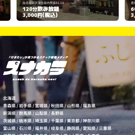
鹿角市花輪字下花輪162-4
飲み放題
60分
(税込)
3,000円
北海道
青森県
/
岩手県
/
宮城県
/
秋田県
/
山形県
/
福島県
新潟県
/
群馬県
/
山梨県
/
長野県
茨城県
/
栃木県
/
埼玉県
/
千葉県
/
東京都
/
神奈川県
富山県
/
石川県
/
福井県
/
岐阜県
/
静岡県
/
愛知県
/
三重県