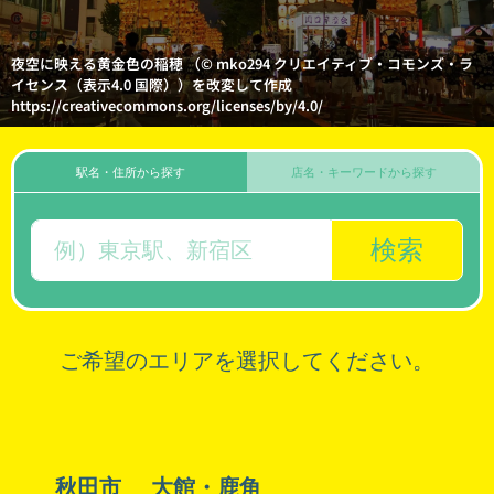
夜空に映える黄金色の稲穂 （© mko294 クリエイティブ・コモンズ・ラ
イセンス（表示4.0 国際））を改変して作成
https://creativecommons.org/licenses/by/4.0/
駅名・住所から探す
店名・キーワードから探す
検索
ご希望のエリアを選択してください。
秋田市
大館・鹿角