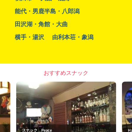
能代・男鹿半島・八郎潟
田沢湖・角館・大曲
横手・湯沢
由利本荘・象潟
おすすめスナック
Happiness SE