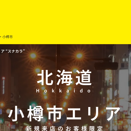
>
小樽市
 “スナカラ”
北海道
Hokkaido
小樽市
エリア
新規来店のお客様限定