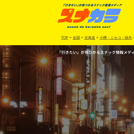
TOP
>
全国
>
北海道
>
小樽・ニセコ・積丹
「行きたい」が見つかるスナック情報メディア