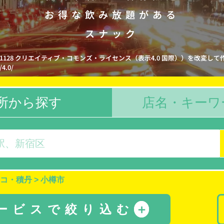
お得な飲み放題がある
スナック
e1128 クリエイティブ・コモンズ・ライセンス（表示4.0 国際））を改変して
/4.0/
所から探す
店名・キーワ
コ・積丹
>
小樽市
サービスで絞り込む
＋