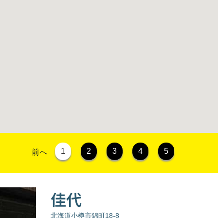
1
2
3
4
5
前へ
佳代
北海道小樽市錦町18-8