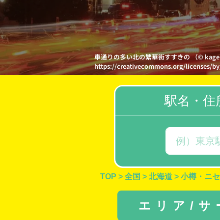
車通りの多い北の繁華街すすきの （© kag
https://creativecommons.org/licenses/by
駅名・住
TOP
>
全国
>
北海道
>
小樽・ニセ
エリア/