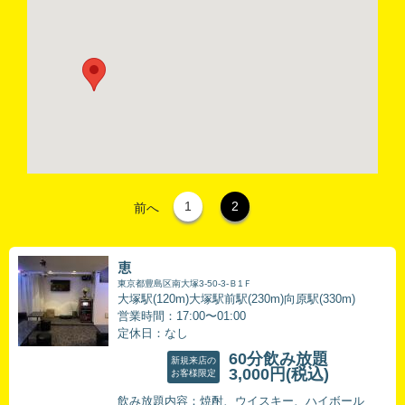
1
2
前へ
恵
東京都豊島区南大塚3-50-3-Ｂ1Ｆ
大塚駅(120m)大塚駅前駅(230m)向原駅(330m)
営業時間：17:00〜01:00
定休日：なし
60分飲み放題
新規来店の
3,000円
(税込)
お客様限定
飲み放題内容：焼酎、ウイスキー、ハイボール