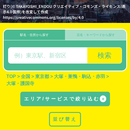
灯り(© TAKAYOSHI_ENDOU クリエイティブ・コモンズ・ライセンス(表
示4.0 国際)を改変して作成
https://creativecommons.org/licenses/by/4.0
駅名・住所から探す
店名・キーワードから探す
検索
TOP
>
全国
>
東京都
>
大塚・巣鴨・駒込・赤羽
>
大塚・護国寺
エリア/サービスで絞り込む
＋
並び替え