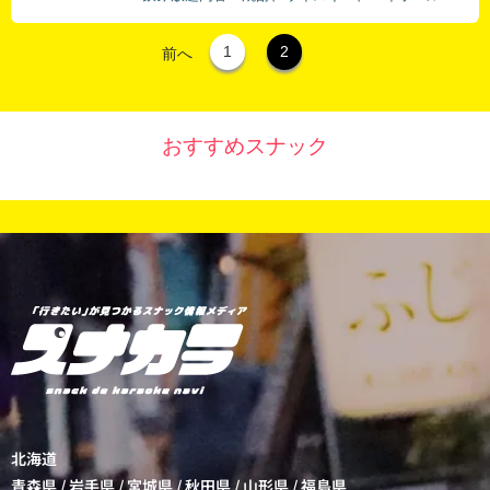
1
2
前へ
おすすめスナック
北海道
青森県
/
岩手県
/
宮城県
/
秋田県
/
山形県
/
福島県