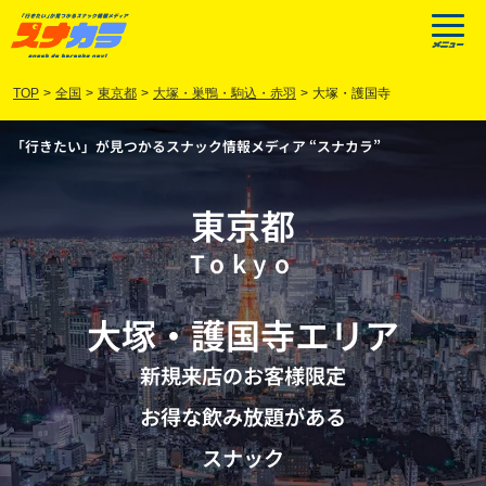
TOP
>
全国
>
東京都
>
大塚・巣鴨・駒込・赤羽
>
大塚・護国寺
「行きたい」が見つかるスナック情報メディア “スナカラ”
東京都
Tokyo
大塚
・
護国寺
エリア
新規来店のお客様限定
お得な飲み放題がある
スナック