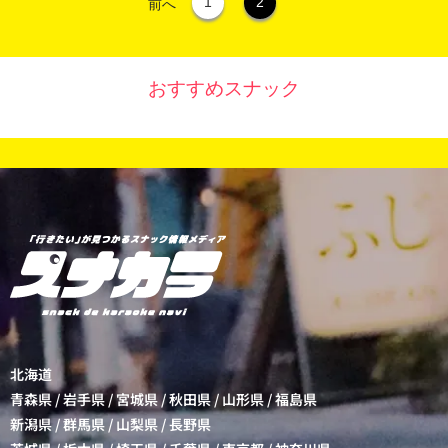
1
2
前へ
おすすめスナック
北海道
青森県
/
岩手県
/
宮城県
/
秋田県
/
山形県
/
福島県
新潟県
/
群馬県
/
山梨県
/
長野県