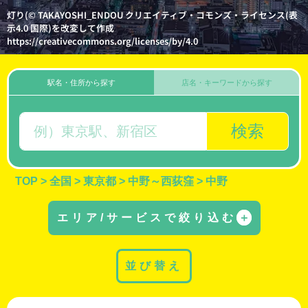
灯り(© TAKAYOSHI_ENDOU クリエイティブ・コモンズ・ライセンス(表
示4.0 国際)を改変して作成
https://creativecommons.org/licenses/by/4.0
駅名・住所から探す
店名・キーワードから探す
検索
TOP
>
全国
>
東京都
>
中野～西荻窪
>
中野
エリア/サービスで絞り込む
＋
並び替え