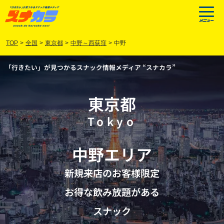
TOP
>
全国
>
東京都
>
中野～西荻窪
>
中野
「行きたい」が見つかるスナック情報メディア “スナカラ”
東京都
Tokyo
中野
エリア
新規来店のお客様限定
お得な飲み放題がある
スナック